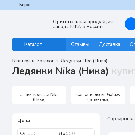
Киров
Оригинальная продукция
завода NIKA в России
Отзывы
Доставка
О
Каталог
Главная
Каталог
Ледянки Nika (Ника)
Ледянки Nika (Ника)
купи
Санки-коляски Nika
Санки-коляски Galaxy
(Ника)
(Галактика)
Сортировка
Цена
От
До