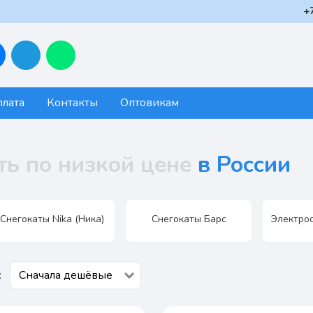
+
плата
Контакты
Оптовикам
ть по низкой цене
в России
Снегокаты Nika (Ника)
Снегокаты Барс
Электрос
: