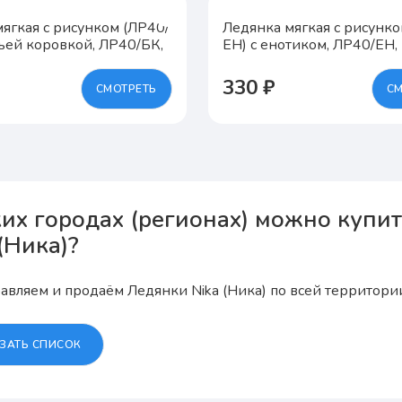
ягкая с рисунком (ЛР40/
Ледянка мягкая с рисунко
ьей коровкой, ЛР40/БК,
ЕН) с енотиком, ЛР40/ЕН,
330 ₽
СМОТРЕТЬ
СМ
ких городах (регионах) можно купи
(Ника)?
авляем и продаём Ледянки Nika (Ника) по всей территории 
ЗАТЬ СПИСОК