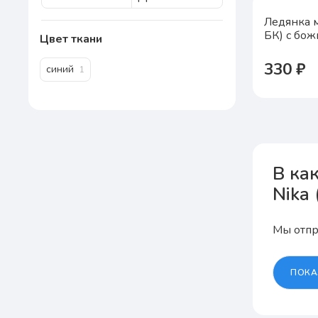
Ледянка м
БК) с бож
Цвет ткани
330 ₽
синий
1
В ка
Nika 
Мы отпр
ПОКА
А