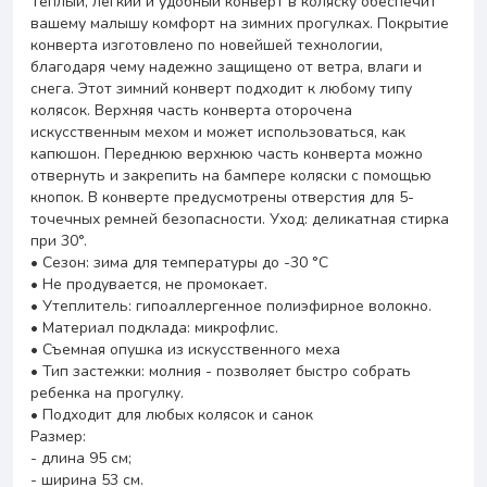
Теплый, легкий и удобный конверт в коляску обеспечит
вашему малышу комфорт на зимних прогулках. Покрытие
конверта изготовлено по новейшей технологии,
благодаря чему надежно защищено от ветра, влаги и
снега. Этот зимний конверт подходит к любому типу
колясок. Верхняя часть конверта оторочена
искусственным мехом и может использоваться, как
капюшон. Переднюю верхнюю часть конверта можно
отвернуть и закрепить на бампере коляски с помощью
кнопок. В конверте предусмотрены отверстия для 5-
точечных ремней безопасности. Уход: деликатная стирка
при 30°.
• Сезон: зима для температуры дo -30 °C
• Не продувается, не промокает.
• Утеплитель: гипоаллергенное полиэфирное волокно.
• Материал подклада: микрофлис.
• Съемная опушка из искусственного меха
• Тип застежки: молния - позволяет быстро собрать
ребенка на прогулку.
• Подходит для любых колясок и санок
Размер:
- длина 95 см;
- ширина 53 см.