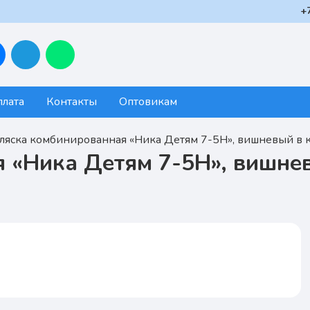
+
плата
Контакты
Оптовикам
ляска комбинированная «Ника Детям 7-5H», вишневый в 
 «Ника Детям 7-5H», вишне