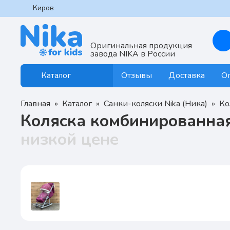
Киров
Оригинальная продукция
завода NIKA в России
Отзывы
Доставка
О
Каталог
Главная
Каталог
Санки-коляски Nika (Ника)
Ко
Коляска комбинированная
низкой цене